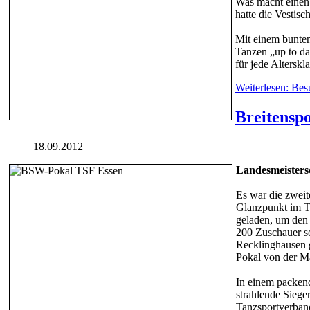
Was macht einen 
hatte die Vestis
Mit einem bunten
Tanzen „up to da
für jede Altersk
Weiterlesen: Bes
Breitensp
18.09.2012
Landesmeistersc
Es war die zweit
Glanzpunkt im T
geladen, um den
200 Zuschauer so
Recklinghausen 
Pokal von der M
In einem packen
strahlende Siege
Tanzsportverban