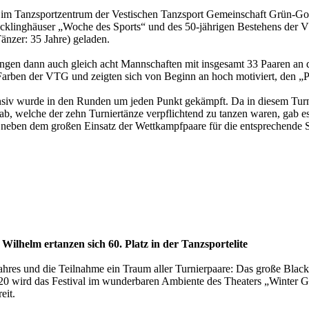
 Tanzsportzentrum der Vestischen Tanzsport Gemeinschaft Grün-Gold
klinghäuser „Woche des Sports“ und des 50-jährigen Bestehens der 
Tänzer: 35 Jahre) geladen.
ingen dann auch gleich acht Mannschaften mit insgesamt 33 Paaren an 
arben der VTG und zeigten sich von Beginn an hoch motiviert, den „Po
nsiv wurde in den Runden um jeden Punkt gekämpft. Da in diesem Turni
gab, welche der zehn Turniertänze verpflichtend zu tanzen waren, gab
 neben dem großen Einsatz der Wettkampfpaare für die entsprechende S
ilhelm ertanzen sich 60. Platz in der Tanzsportelite
ahres und die Teilnahme ein Traum aller Turnierpaare: Das große Black
20 wird das Festival im wunderbaren Ambiente des Theaters „Winter Garden
eit.