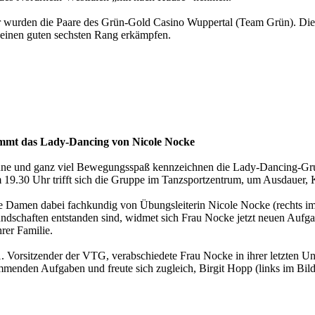
er wurden die Paare des Grün-Gold Casino Wuppertal (Team Grün). Di
einen guten sechsten Rang erkämpfen.
mmt das Lady-Dancing von Nicole Nocke
ne und ganz viel Bewegungsspaß kennzeichnen die Lady-Dancing-Grup
19.30 Uhr trifft sich die Gruppe im Tanzsportzentrum, um Ausdauer, K
e Damen dabei fachkundig von Übungsleiterin Nicole Nocke (rechts im B
eundschaften entstanden sind, widmet sich Frau Nocke jetzt neuen Aufgab
rer Familie.
 Vorsitzender der VTG, verabschiedete Frau Nocke in ihrer letzten Unt
ommenden Aufgaben und freute sich zugleich, Birgit Hopp (links im Bil