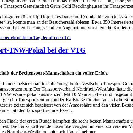
Tanzsportverein aus? Nicht nur das Tanzen für den Leistungssport, s
che Tanzsport Gemeinschaft Grün-Gold Recklinghausen ihr Tanzsportzen
 Programm über Hip Hop, Line-Dance und Zumba hin zum klassischen S
te“ ist, konnte man an der Besucherzahl ablesen: Etwa 350 Interessier
lasse und jeden Leistungsstand ein Angebot und vor allem die Kinder- 
ucherrekord beim Tag der offenen Tür
ort-TNW-Pokal bei der VTG
haft der Breitensport-Mannschaften ein voller Erfolg
e Landesmeisterschaft im Jubiläumsjahr der Vestischen Tanzsport Gem
anzsportzentrum: Der Tanzsportverband Nordrhein-Westfalen hatte 
 TNW-Wanderpokal auszutanzen. Mit 10 Mannschaften und insgesamt 64
rgten im Tanzsportzentrum an der Karlstraße für eine fantastische St
gereist, zeigte sich begeistert von der Atmosphäre und den vielen 
annschaft der Tanzsportfreunde Essen.
den Finale der ersten Runde kämpften die sechs besten Mannschaften 
r fest: Die Tanzsportfreunde Essen überzeugten mit einer souveränen
des Nordrhein-Westfalen „mit nach Hause“ nehmen.