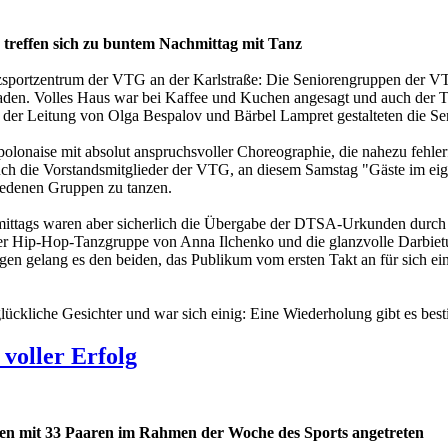
treffen sich zu buntem Nachmittag mit Tanz
portzentrum der VTG an der Karlstraße: Die Seniorengruppen der VTG 
aden. Volles Haus war bei Kaffee und Kuchen angesagt und auch der 
 der Leitung von Olga Bespalov und Bärbel Lampret gestalteten die S
olonaise mit absolut anspruchsvoller Choreographie, die nahezu fehle
h die Vorstandsmitglieder der VTG, an diesem Samstag "Gäste im eige
hiedenen Gruppen zu tanzen.
ttags waren aber sicherlich die Übergabe der DTSA-Urkunden durch
 der Hip-Hop-Tanzgruppe von Anna Ilchenko und die glanzvolle Darbie
n gelang es den beiden, das Publikum vom ersten Takt an für sich ei
ückliche Gesichter und war sich einig: Eine Wiederholung gibt es bes
voller Erfolg
en mit 33 Paaren im Rahmen der Woche des Sports angetreten