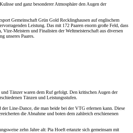
r Kulisse und ganz besonderer Atmosphäre den Augen der
anzsport Gemeinschaft Grün Gold Recklinghausen auf englischem
 hervorragenden Leistung. Das mit 172 Paaren enorm große Feld, dass
Vize-Meistern und Finalisten der Weltmeisterschaft aus diversen
ung unseres Paares.
und Tänzer waren dem Ruf gefolgt. Den kritischen Augen der
rschiedenen Tänzen und Leistungsstufen.
der Line-Dance, die man beide bei der VTG erlernen kann. Diese
 bereicherten die Abnahme und boten dem zahlreich erschienenen
gsweise zehn Jahre alt: Pia Hoeft ertanzte sich gemeinsam mit