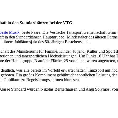
haft in den Standardtänzen bei der VTG
beste Musik
, beste Paare: Die Vestische Tanzsport Gemeinschaft Grün
ft in den Standardtänzen Hauptgruppe (Mindestalter des älteren Partner
 in ihrem Jubiläumsjahr des 50-jährigen Bestehens aus.
chaft des Ministeriums für Familie, Kinder, Jugend, Kultur und Sport 
tionen und tanzsportlichen Höchstleistungen. Um Punkt 16 Uhr bat Tu
are der Hauptgruppe B auf die Fläche. 25 von ihnen waren angetreten, um
deutlich, was alle bereits im Vorfeld erwartet hatten: Tanzsport auf
geboten. Ein großes Kompliment gebührt der sportlichen Leistung der 
as Publikum zu Begeisterungsstürmen hinrissen.
 B-Klasse Standard wurden Nikolas Bergerhausen und Angi Solymosi v