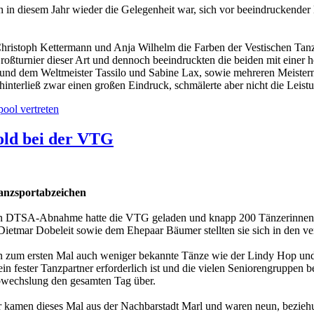
in diesem Jahr wieder die Gelegenheit war, sich vor beeindruckende
g Christoph Kettermann und Anja Wilhelm die Farben der Vestischen T
roßturnier dieser Art und dennoch beeindruckten die beiden mit einer
nd dem Weltmeister Tassilo und Sabine Lax, sowie mehreren Meistern, 
hinterließ zwar einen großen Eindruck, schmälerte aber nicht die Leist
ool vertreten
old bei der VTG
nzsportabzeichen
ßen DTSA-Abnahme hatte die VTG geladen und knapp 200 Tänzerinnen 
ietmar Dobeleit sowie dem Ehepaar Bäumer stellten sie sich in den ve
 zum ersten Mal auch weniger bekannte Tänze wie der Lindy Hop und 
ein fester Tanzpartner erforderlich ist und die vielen Seniorengruppen
wechslung den gesamten Tag über.
 kamen dieses Mal aus der Nachbarstadt Marl und waren neun, beziehun