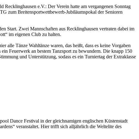
 Recklinghausen e.V.: Der Verein hatte am vergangenen Sonntag
VTG zum Breitensportwettbewerb-Jubiläumspokal der Senioren
den Start. Zwei Mannschaften aus Recklinghausen vertraten dabei im
tt“ im eigenen Club zu halten.
er alle Tänze Wahltänze waren, das heißt, dass es keine Vorgaben
 es ein Feuerwerk an bestem Tanzsport zu bewundern. Die knapp 150
timmung und Unterstützung, sodass es ein Turniertag der Extraklasse
pool Dance Festival in der gleichnamigen englischen Küstenstadt
s“ veranstaltet. Hier trifft sich alljährlich die Weltelite des