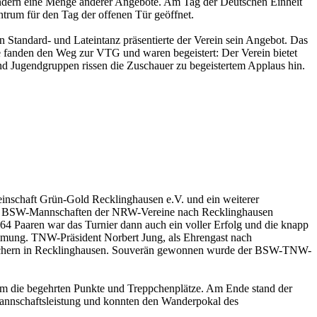
ondern eine Menge anderer Angebote. Am Tag der Deutschen Einheit
trum für den Tag der offenen Tür geöffnet.
tandard- und Lateintanz präsentierte der Verein sein Angebot. Das
te fanden den Weg zur VTG und waren begeistert: Der Verein bietet
und Jugendgruppen rissen die Zuschauer zu begeistertem Applaus hin.
einschaft Grün-Gold Recklinghausen e.V. und ein weiterer
die BSW-Mannschaften der NRW-Vereine nach Recklinghausen
 Paaren war das Turnier dann auch ein voller Erfolg und die knapp
immung. TNW-Präsident Norbert Jung, als Ehrengast nach
Besuchern in Recklinghausen. Souverän gewonnen wurde der BSW-TNW-
um die begehrten Punkte und Treppchenplätze. Am Ende stand der
 Mannschaftsleistung und konnten den Wanderpokal des