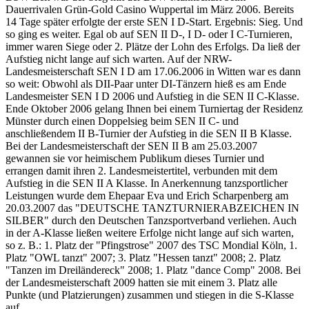
Dauerrivalen Grün-Gold Casino Wuppertal im März 2006. Bereits
14 Tage später erfolgte der erste SEN I D-Start. Ergebnis: Sieg. Und
so ging es weiter. Egal ob auf SEN II D-, I D- oder I C-Turnieren,
immer waren Siege oder 2. Plätze der Lohn des Erfolgs. Da ließ der
Aufstieg nicht lange auf sich warten. Auf der NRW-
Landesmeisterschaft SEN I D am 17.06.2006 in Witten war es dann
so weit: Obwohl als DII-Paar unter DI-Tänzern hieß es am Ende
Landesmeister SEN I D 2006 und Aufstieg in die SEN II C-Klasse.
Ende Oktober 2006 gelang Ihnen bei einem Turniertag der Residenz
Münster durch einen Doppelsieg beim SEN II C- und
anschließendem II B-Turnier der Aufstieg in die SEN II B Klasse.
Bei der Landesmeisterschaft der SEN II B am 25.03.2007
gewannen sie vor heimischem Publikum dieses Turnier und
errangen damit ihren 2. Landesmeistertitel, verbunden mit dem
Aufstieg in die SEN II A Klasse. In Anerkennung tanzsportlicher
Leistungen wurde dem Ehepaar Eva und Erich Scharpenberg am
20.03.2007 das "DEUTSCHE TANZTURNIERABZEICHEN IN
SILBER" durch den Deutschen Tanzsportverband verliehen. Auch
in der A-Klasse ließen weitere Erfolge nicht lange auf sich warten,
so z. B.: 1. Platz der "Pfingstrose" 2007 des TSC Mondial Köln, 1.
Platz "OWL tanzt" 2007; 3. Platz "Hessen tanzt" 2008; 2. Platz
"Tanzen im Dreiländereck" 2008; 1. Platz "dance Comp" 2008. Bei
der Landesmeisterschaft 2009 hatten sie mit einem 3. Platz alle
Punkte (und Platzierungen) zusammen und stiegen in die S-Klasse
auf.