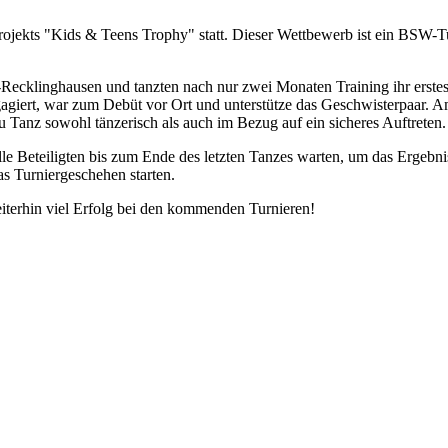
ojekts "Kids & Teens Trophy" statt. Dieser Wettbewerb ist ein BSW-Tur
klinghausen und tanzten nach nur zwei Monaten Training ihr erstes Tu
ngagiert, war zum Debüt vor Ort und unterstütze das Geschwisterpaar.
u Tanz sowohl tänzerisch als auch im Bezug auf ein sicheres Auftreten.
lle Beteiligten bis zum Ende des letzten Tanzes warten, um das Ergebn
as Turniergeschehen starten.
erhin viel Erfolg bei den kommenden Turnieren!